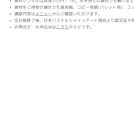
画材レンタルは別途200円／1日。お手持ちの画材でも構いま
画材をご持参の場合でも画用紙、コピー用紙(パレット用)、コ
講座内容は
メニュー
からご確認いただけます。
全日程終了後、日本パステルシャインアート協会より認定証が
お問合せ・お申込みは
こちら
からどうぞ。