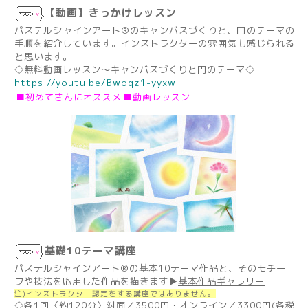
【動画】きっかけレッスン
パステルシャインアート®︎のキャンバスづくりと、円のテーマの
手順を紹介しています。インストラクターの雰囲気も感じられる
と思います。
◇無料動画レッスン～キャンバスづくりと円のテーマ◇
https://youtu.be/Bwoqz1-yyxw
■初めてさんにオススメ
■動画レッスン
基礎10テーマ講座
パステルシャインアート®︎の基本10テーマ作品と、そのモチー
フや技法を応用した作品を描きます▶
基本作品ギャラリー
注)インストラクター認定をする講座ではありません。
◇各1回〈約120分〉対面／3500円・オンライン／3300円(各税